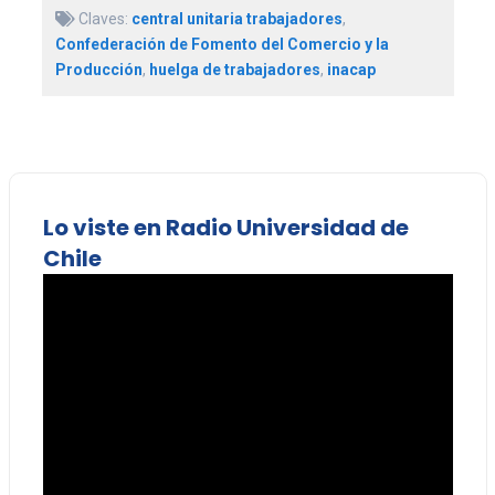
Claves:
central unitaria trabajadores
,
Confederación de Fomento del Comercio y la
Producción
,
huelga de trabajadores
,
inacap
Lo viste en Radio Universidad de
Chile