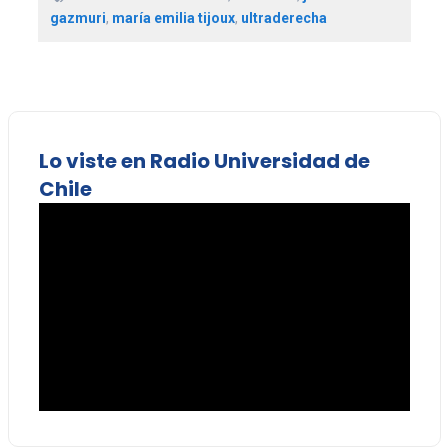
gazmuri
,
maría emilia tijoux
,
ultraderecha
Lo viste en Radio Universidad de
Chile