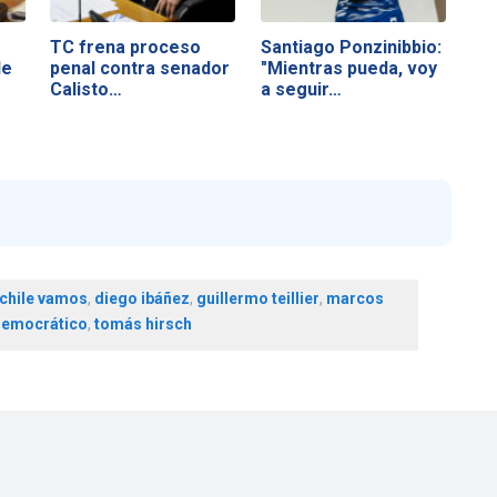
TC frena proceso
Santiago Ponzinibbio:
de
penal contra senador
"Mientras pueda, voy
Calisto…
a seguir…
chile vamos
,
diego ibáñez
,
guillermo teillier
,
marcos
democrático
,
tomás hirsch