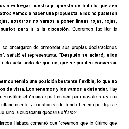
s a entregar nuestra propuesta de todo lo que sea
sotros vamos a hacer una propuesta. Ellos no pusieron
rojas, nosotros no vamos a poner líneas rojas, rojas,
untos para ir a la discusión.
Queremos facilitar la
s se encargaron de enmendar sus propias declaraciones
s”, señaló el representante.
“Después se aclaró, ellos
an ido aclarando de que no, que se pueden conversar
emos tenido una posición bastante flexible, lo que no
s de vista.
Los tenemos y los vamos a defender.
Hay
a constituir el órgano que también para nosotros es una
imultáneamente y cuestiones de fondo tienen que dejarse
que sino la ciudadanía quedaría
off side
”.
 Marcos Ilabaca comentó que “creemos que lo último que