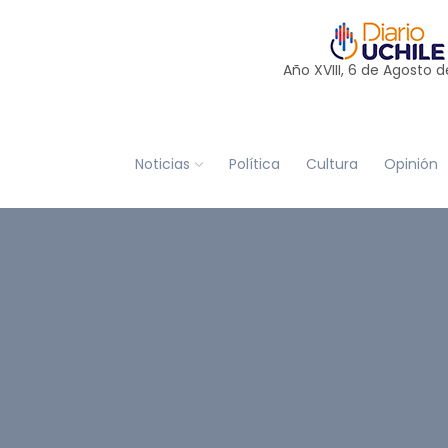
Año XVIII, 6 de
Agosto
d
Noticias
Política
Cultura
Opinión