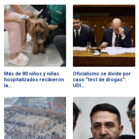
Más de 80 niños y niñas
Oficialismo se divide por
hospitalizados recibieron
caso “test de drogas”:
la…
UDI…