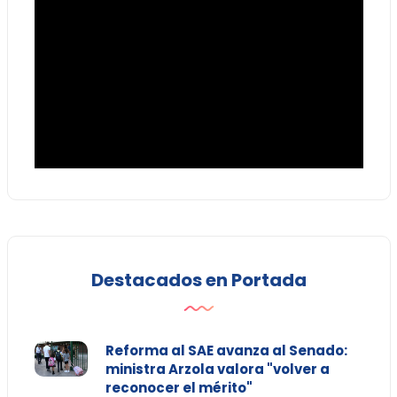
Destacados en Portada
Reforma al SAE avanza al Senado:
ministra Arzola valora "volver a
reconocer el mérito"