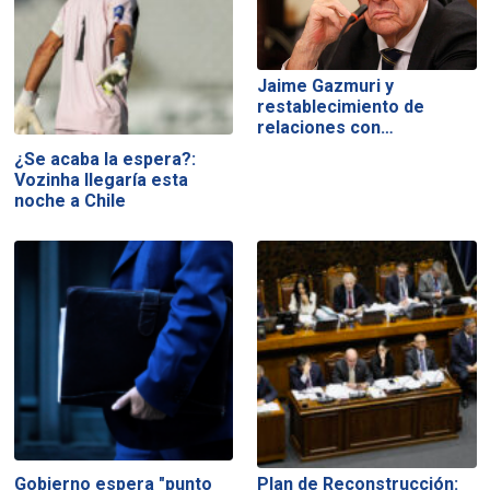
Jaime Gazmuri y
restablecimiento de
relaciones con…
¿Se acaba la espera?:
Vozinha llegaría esta
noche a Chile
Gobierno espera "punto
Plan de Reconstrucción: