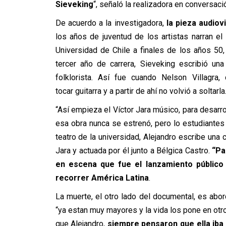
Sieveking
“, señaló la realizadora en conversaci
De acuerdo a la investigadora,
la pieza audiov
los años de juventud de los artistas narran e
Universidad de Chile a finales de los años 50
tercer año de carrera, Sieveking escribió un
folklorista. Así fue cuando Nelson Villagra
tocar guitarra y a partir de ahí no volvió a soltarla
“Así empieza el Víctor Jara músico, para desarrol
esa obra nunca se estrenó, pero lo estudiantes a
teatro de la universidad, Alejandro escribe una 
Jara y actuada por él junto a Bélgica Castro.
“Pa
en escena que fue el lanzamiento público 
recorrer América Latina
.
La muerte, el otro lado del documental, es ab
“ya estan muy mayores y la vida los pone en otro
que Alejandro,
siempre pensaron que ella iba 