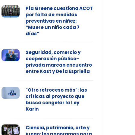
Pía Greene cuestiona ACOT
por falta de medidas
preventivas en niñez:
“Muere un niño cada 7
días”
Seguridad, comercio y
cooperación público-
privada marcan encuentro
entre Kast y De la Espriella
"Otro retroceso más": las
críticas al proyecto que
busca congelar la Ley
Karin
Ciencia, patrimonio, arte y
juego: los panoramas para