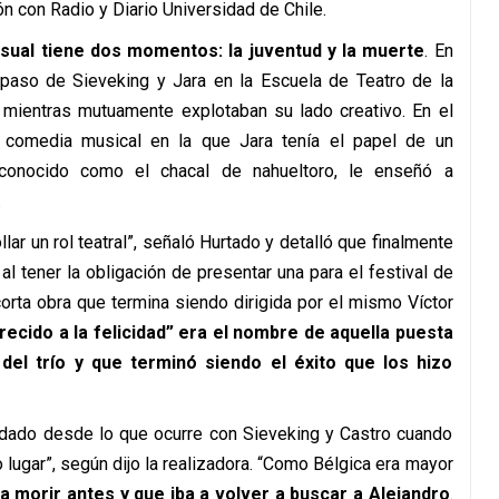
ón con Radio y Diario Universidad de Chile.
isual tiene dos momentos: la juventud y la muerte
. En
l paso de Sieveking y Jara en la Escuela de Teatro de la
, mientras mutuamente explotaban su lado creativo. En el
a comedia musical en la que Jara tenía el papel de un
, conocido como el chacal de nahueltoro, le enseñó a
.
lar un rol teatral”, señaló Hurtado y detalló que finalmente
l tener la obligación de presentar una para el festival de
corta obra que termina siendo dirigida por el mismo Víctor
recido a la felicidad” era el nombre de aquella puesta
del trío y que terminó siendo el éxito que los hizo
ordado desde lo que ocurre con Sieveking y Castro cuando
 lugar”, según dijo la realizadora. “Como Bélgica era mayor
a morir antes y que iba a volver a buscar a Alejandro
.