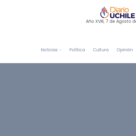
Año XVIII, 7 de
Agosto
d
Noticias
Política
Cultura
Opinión