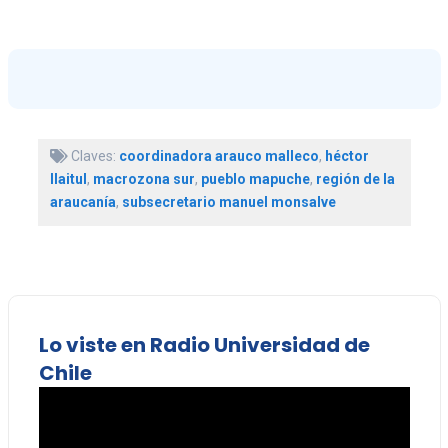
Claves:
coordinadora arauco malleco
,
héctor
llaitul
,
macrozona sur
,
pueblo mapuche
,
región de la
araucanía
,
subsecretario manuel monsalve
Lo viste en Radio Universidad de
Chile