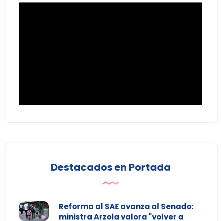
Destacados en Portada
Reforma al SAE avanza al Senado:
ministra Arzola valora "volver a