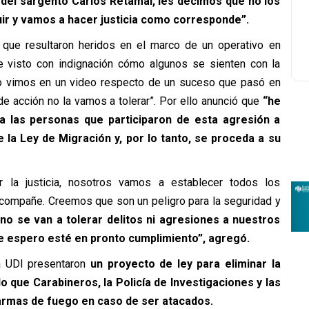
del sargento Carlos Retamal, les decimos que no los
uir y vamos a hacer justicia como corresponde”.
s que resultaron heridos en el marco de un operativo en
he visto con indignación cómo algunos se sienten con la
 Lo vimos en un video respecto de un suceso que pasó en
de acción no la vamos a tolerar”. Por ello anunció que
“he
e a las personas que participaron de esta agresión a
e la Ley de Migración y, por lo tanto, se proceda a su
r la justicia, nosotros vamos a establecer todos los
acompañe. Creemos que son un peligro para la seguridad y
no se van a tolerar delitos ni agresiones a nuestros
ue espero esté en pronto cumplimiento”, agregó.
a UDI presentaron
un proyecto de ley para eliminar la
o que Carabineros, la Policía de Investigaciones y las
rmas de fuego en caso de ser atacados.