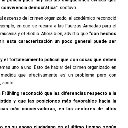
 convivencia democrática”
, sostuvo.
e al ascenso del crimen organizado, el académico reconoció
 ejemplo, en que se recurra a las Fuerzas Armadas para el
raucanía y el Biobío. Ahora bien, advirtió que
“son hechos
mir esta caracterización un poco general puede ser
y el fortalecimiento policial que son cosas que deben
emas uno a uno. Esto de hablar del crimen organizado en
la medida que efectivamente es un problema pero con
, acotó.
n
Frühling reconoció que las diferencias respecto a la
stido y que las posiciones más favorables hacia la
íticas más conservadoras, en los sectores de altos
ido en su apoyo ciudadano en el último tiempo según