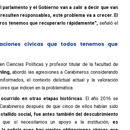
 parlamento y el Gobierno van a salir a decir que van
 resulten responsables, este problema va a crecer. El
ineros tenemos que recuperarlo rápidamente”,
señaló el
igaciones cívicas que todos tenemos que
n Ciencias Políticas y profesor titular de la facultad de
ling,
abordó las agresiones a Carabineros considerando
niformados, el contexto delictual actual y la valoración
tores que indicen en la problemática.
 ocurrido en otras etapas históricas
. El año 2016 se
 Carabineros después de que cinco de ellos habían sido
stallido social, fue antes también del descubrimiento
 que sí necesitamos un apoyo a la institución,
es
la policía pues hay ciertas obligaciones cívicas que