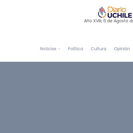
Año XVIII, 6 de
Agosto
d
Noticias
Política
Cultura
Opinión