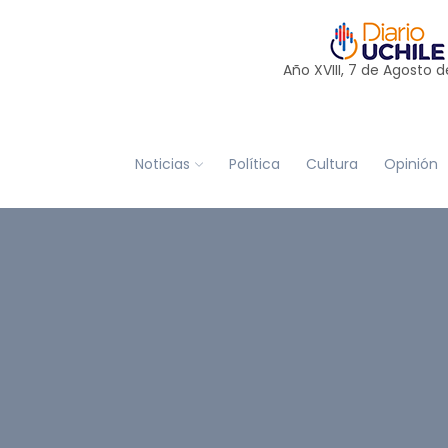
Año XVIII, 7 de
Agosto
d
Noticias
Política
Cultura
Opinión