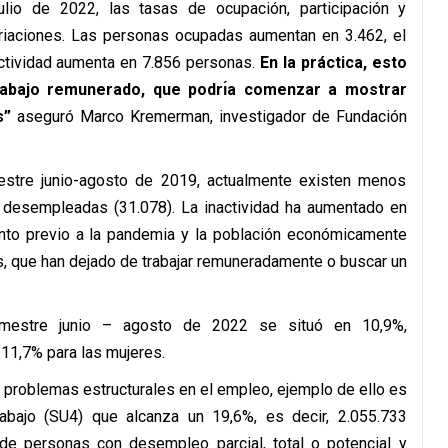
ulio de 2022, las tasas de ocupación, participación y
iaciones. Las personas ocupadas aumentan en 3.462, el
ctividad aumenta en 7.856 personas.
En la práctica, esto
rabajo remunerado, que podrı́a comenzar a mostrar
es”
aseguró Marco Kremerman, investigador de Fundación
estre junio-agosto de 2019, actualmente existen menos
desempleadas (31.078). La inactividad ha aumentado en
to previo a la pandemia y la población económicamente
s, que han dejado de trabajar remuneradamente o buscar un
imestre junio – agosto de 2022 se situó en 10,9%,
11,7% para las mujeres.
problemas estructurales en el empleo, ejemplo de ello es
abajo (SU4) que alcanza un 19,6%, es decir, 2.055.733
e de personas con desempleo parcial, total o potencial y