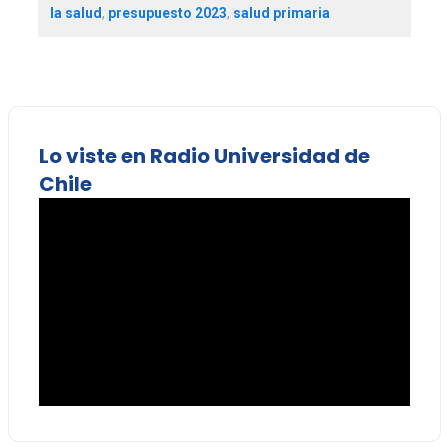
la salud
,
presupuesto 2023
,
salud primaria
Lo viste en Radio Universidad de
Chile