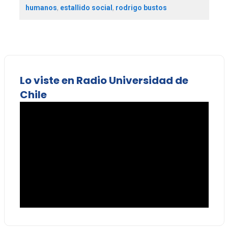
humanos
,
estallido social
,
rodrigo bustos
Lo viste en Radio Universidad de
Chile