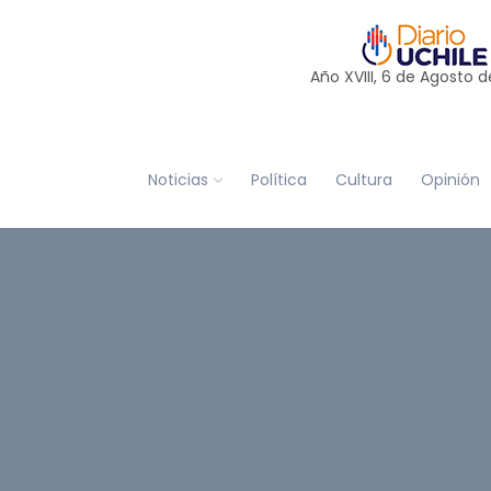
Año XVIII, 6 de
Agosto
d
Noticias
Política
Cultura
Opinión