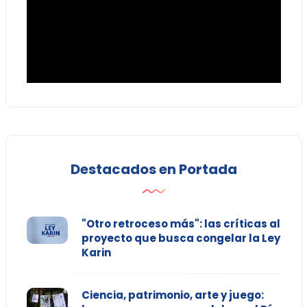
Destacados en Portada
"Otro retroceso más": las críticas al
proyecto que busca congelar la Ley
Karin
Ciencia, patrimonio, arte y juego: