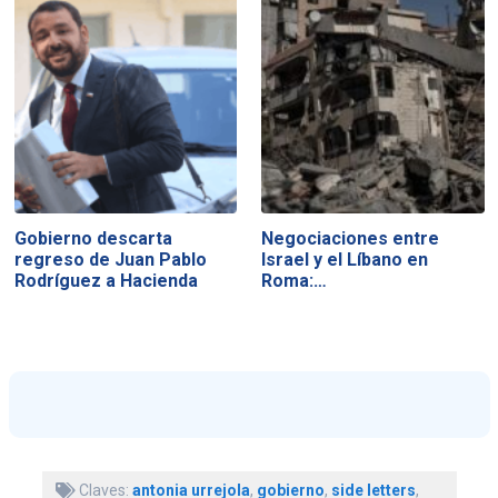
Gobierno descarta
Negociaciones entre
regreso de Juan Pablo
Israel y el Líbano en
Rodríguez a Hacienda
Roma:…
Claves:
antonia urrejola
,
gobierno
,
side letters
,