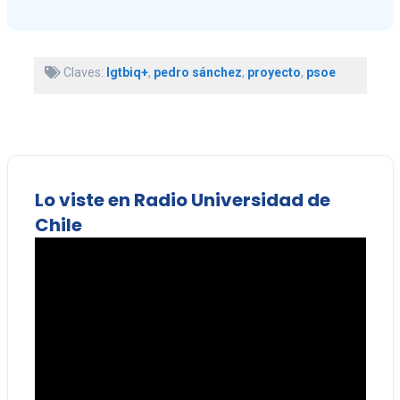
Claves:
lgtbiq+
,
pedro sánchez
,
proyecto
,
psoe
Lo viste en Radio Universidad de
Chile