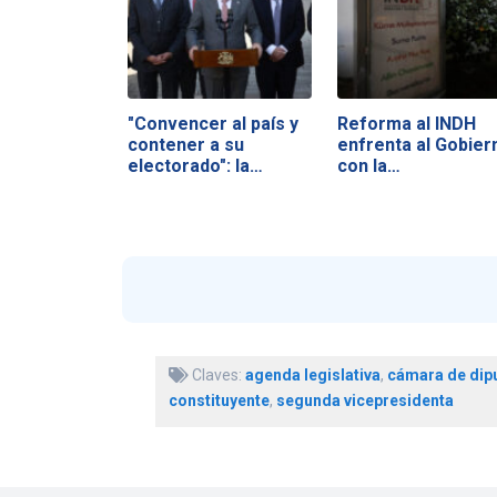
"Convencer al país y
Reforma al INDH
contener a su
enfrenta al Gobier
electorado": la…
con la…
Claves:
agenda legislativa
,
cámara de dip
constituyente
,
segunda vicepresidenta