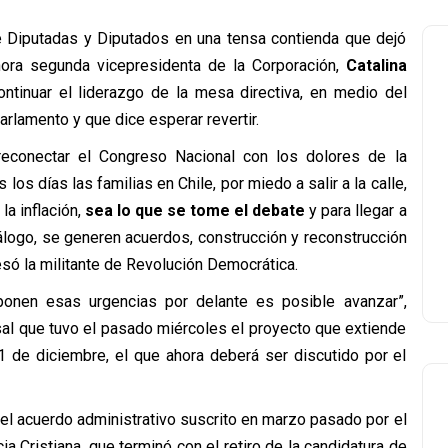
e Diputadas y Diputados en una tensa contienda que dejó
hora segunda vicepresidenta de la Corporación,
Catalina
ntinuar el liderazgo de la mesa directiva, en medio del
arlamento y que dice esperar revertir.
econectar el Congreso Nacional con los dolores de la
los días las familias en Chile, por miedo a salir a la calle,
la inflación,
sea lo que se tome el debate
y para llegar a
logo, se generen acuerdos, construcción y reconstrucción
esó la militante de Revolución Democrática.
ponen esas urgencias por delante es posible avanzar”,
sal que tuvo el pasado miércoles el proyecto que extiende
1 de diciembre, el que ahora deberá ser discutido por el
el acuerdo administrativo suscrito en marzo pasado por el
ia Cristiana, que terminó con el retiro de la candidatura de