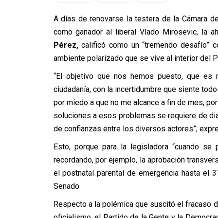
A días de renovarse la testera de la Cámara d
como ganador al liberal Vlado Mirosevic, la a
Pérez,
calificó como un “tremendo desafío” co
ambiente polarizado que se vive al interior del P
“El objetivo que nos hemos puesto, que es r
ciudadanía, con la incertidumbre que siente todos 
por miedo a que no me alcance a fin de mes, por 
soluciones a esos problemas se requiere de diá
de confianzas entre los diversos actores”, expr
Esto, porque para la legisladora “cuando se 
recordando, por ejemplo, la aprobación transver
el postnatal parental de emergencia hasta el 3
Senado.
Respecto a la polémica que suscitó el fracaso d
oficialismo, el Partido de la Gente y la Democrac