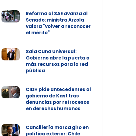
Reforma al SAE avanza al
Senado: ministra Arzola
valora "volver a reconocer
el mérito"
Sala Cuna Universal:
Gobierno abre la puerta a
más recursos para la red
pública
CIDH pide antecedentes al
gobierno de Kast tras
denuncias por retrocesos
en derechos humanos
Cancillería marca giro en
política exterior: Chile