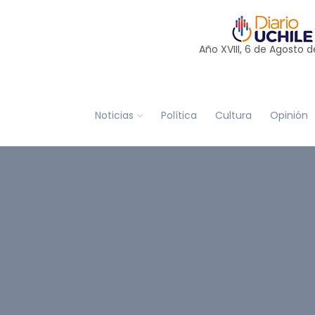
Año XVIII, 6 de
Agosto
d
Noticias
Política
Cultura
Opinión