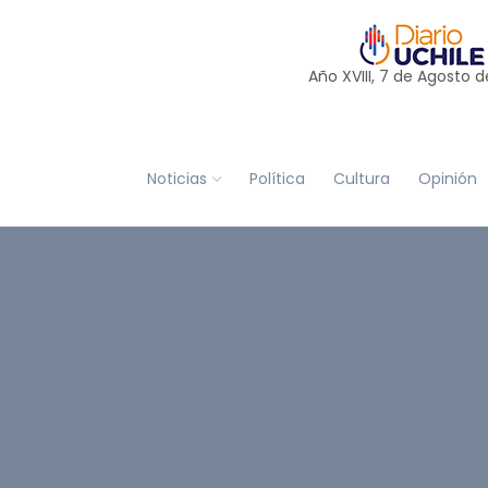
Año XVIII, 7 de
Agosto
d
Noticias
Política
Cultura
Opinión