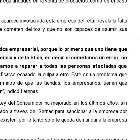
rregularidades en la venta de productos, como es el caso
parece involucrada esta empresa del retail revela la falta
ue cometen delitos y que no son capaces de asumir sus
tica empresarial, porque lo primero que uno tiene que
encia y de la ética, es decir sí cometimos un error, no
vamos a reparar a todas las personas afectadas que
ificarse echando la culpa a otro. Este es un problema que
érminos de que las tiendas, los empresarios, tienen que
”, indicó Larenas.
 Ley del Consumidor ha mejorado en los últimos años, sin
tado a través del Sernac para sancionar a la empresa por
 existen, por lo tanto sólo le queda demandar a la empresa
 consumidores es “incierta porque si la empresa se niega a