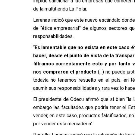
impide sancionar a las empresas que cometen i
de la multitienda La Polar.
Larenas indicó que este nuevo escándalo donde a
de “ética empresarial” de algunos sectores q
responsabilidades.
“
Es lamentable que no exista en este caso é
hacer, desde el punto de vista de la transpar
filtramos correctamente esto y por tanto 
nos compraron el producto
(…) no puede just
todavía no tenemos resuelto en el país, en t
asumir sus responsabilidades y rara vez lo hacen
El presidente de Odecu afirmó que si bien “la
embargo las facultades que podría tener el Es
vender, en este caso, productos falsificados, no
por vender esta mercadería”.
Por ello, Larenas indicó que la situación de los