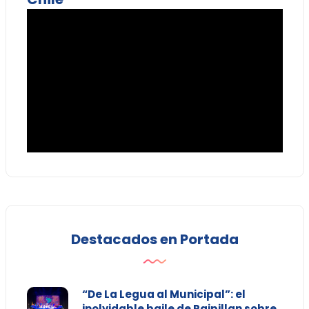
Destacados en Portada
“De La Legua al Municipal”: el
inolvidable baile de Raipillan sobre