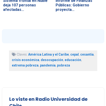
Sistema frontal en Ñuble
Informe de Finanzas
deja 107 personas
Públicas: Gobierno
afectadas…
proyecta…
Claves:
América Latina y el Caribe
,
cepal
,
cesantía
,
crisis económica
,
desocupación
,
educación
,
extrema pobreza
,
pandemia
,
pobreza
Lo viste en Radio Universidad de
Chile