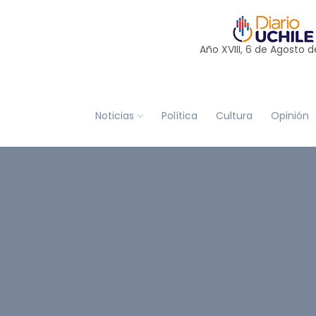
Año XVIII, 6 de
Agosto
d
Noticias
Política
Cultura
Opinión