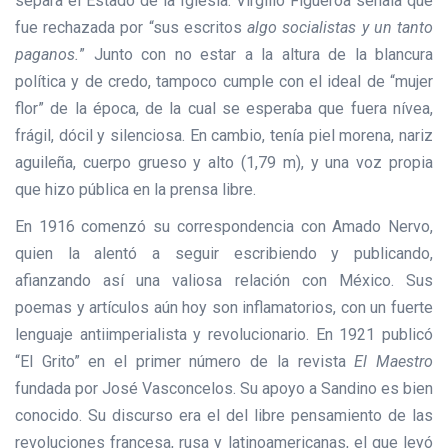
separa el Estado de la Iglesia. Virgilio Figueroa señala que
fue rechazada por “sus escritos
algo socialistas y un tanto
paganos.
” Junto con no estar a la altura de la blancura
política y de credo, tampoco cumple con el ideal de “mujer
flor” de la época, de la cual se esperaba que fuera nívea,
frágil, dócil y silenciosa. En cambio, tenía piel morena, nariz
aguileña, cuerpo grueso y alto (1,79 m), y una voz propia
que hizo pública en la prensa libre.
En 1916 comenzó su correspondencia con Amado Nervo,
quien la alentó a seguir escribiendo y publicando,
afianzando así una valiosa relación con México. Sus
poemas y artículos aún hoy son inflamatorios, con un fuerte
lenguaje antiimperialista y revolucionario. En 1921 publicó
“El Grito” en el primer número de la revista
El Maestro
fundada por José Vasconcelos. Su apoyo a Sandino es bien
conocido. Su discurso era el del libre pensamiento de las
revoluciones francesa, rusa y latinoamericanas, el que leyó