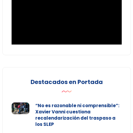
Destacados en Portada
“No es razonable ni comprensible”:
Xavier Vanni cuestiona
recalendarización del traspaso a
los SLEP