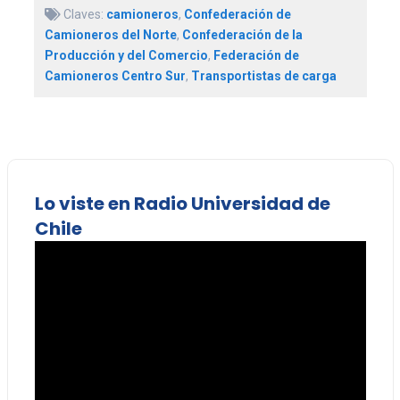
Claves:
camioneros
,
Confederación de
Camioneros del Norte
,
Confederación de la
Producción y del Comercio
,
Federación de
Camioneros Centro Sur
,
Transportistas de carga
Lo viste en Radio Universidad de
Chile