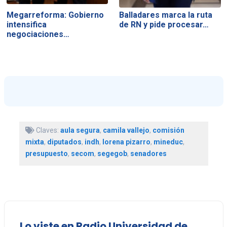
Megarreforma: Gobierno
Balladares marca la ruta
intensifica
de RN y pide procesar…
negociaciones…
Claves:
aula segura
,
camila vallejo
,
comisión
mixta
,
diputados
,
indh
,
lorena pizarro
,
mineduc
,
presupuesto
,
secom
,
segegob
,
senadores
Lo viste en Radio Universidad de