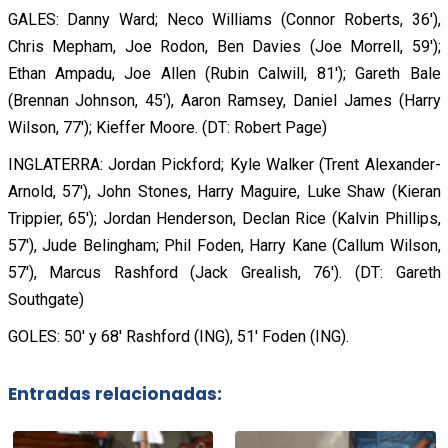
GALES: Danny Ward; Neco Williams (Connor Roberts, 36′),
Chris Mepham, Joe Rodon, Ben Davies (Joe Morrell, 59′);
Ethan Ampadu, Joe Allen (Rubin Calwill, 81′); Gareth Bale
(Brennan Johnson, 45′), Aaron Ramsey, Daniel James (Harry
Wilson, 77′); Kieffer Moore. (DT: Robert Page)
INGLATERRA: Jordan Pickford; Kyle Walker (Trent Alexander-
Arnold, 57′), John Stones, Harry Maguire, Luke Shaw (Kieran
Trippier, 65′); Jordan Henderson, Declan Rice (Kalvin Phillips,
57′), Jude Belingham; Phil Foden, Harry Kane (Callum Wilson,
57′), Marcus Rashford (Jack Grealish, 76′). (DT: Gareth
Southgate)
GOLES: 50′ y 68′ Rashford (ING), 51′ Foden (ING).
Entradas relacionadas: