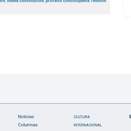
mo
,
nueva constitución
,
proceso constituyente
,
reunión
Noticias
CULTURA
Columnas
INTERNACIONAL