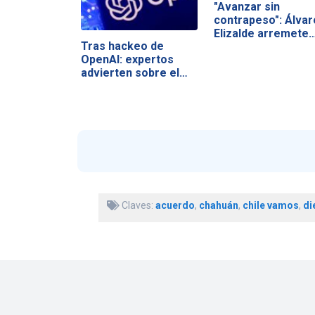
"Avanzar sin
contrapeso": Álvar
Elizalde arremete
Tras hackeo de
OpenAI: expertos
advierten sobre el…
Claves:
acuerdo
,
chahuán
,
chile vamos
,
di