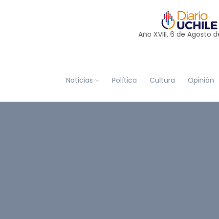
Año XVIII, 6 de
Agosto
d
Noticias
Política
Cultura
Opinión