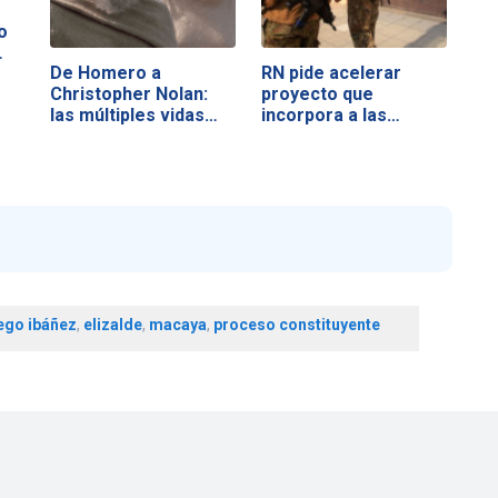
o
…
De Homero a
RN pide acelerar
Christopher Nolan:
proyecto que
las múltiples vidas…
incorpora a las…
ego ibáñez
,
elizalde
,
macaya
,
proceso constituyente