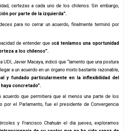
lidad, certezas a cada uno de los chilenos. Sin embargo,
ón por parte de la izquierda”.
ideces para no cerrar un acuerdo, finalmente terminó por
apacidad de entender que a
cá teníamos una oportunidad
erteza a los chilenos”.
la UDI, Javier Macaya, indicó que “lamento que una postura
legar a un acuerdo en un órgano mixto bastante razonable,
al y fundado particularmente en la inflexibilidad del
e haya concretado”.
un acuerdo que permitiera que al menos una parte de los
do por el Parlamento, fue el presidente de Convergencia
iércoles y Francisco Chahuán el día jueves, exploramos
intransigencia de su sector que no ha sido capaz de