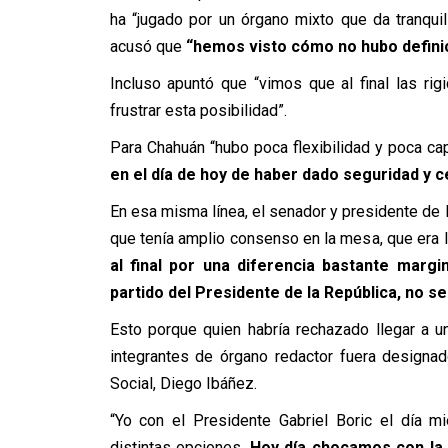
ha “jugado por un órgano mixto que da tranqui
acusó que
“hemos visto cómo no hubo definici
Incluso apuntó que “vimos que al final las rig
frustrar esta posibilidad”.
Para Chahuán “hubo poca flexibilidad y poca c
en el día de hoy de haber dado seguridad y c
En esa misma línea, el senador y presidente de 
que tenía amplio consenso en la mesa, que era l
al final por una diferencia bastante margin
partido del Presidente de la República, no s
Esto porque quien habría rechazado llegar a 
integrantes de órgano redactor fuera designa
Social, Diego Ibáñez.
“Yo con el Presidente Gabriel Boric el día m
distintas opciones.
Hoy día chocamos con la 