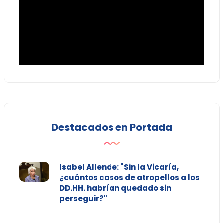
Destacados en Portada
Isabel Allende: "Sin la Vicaría,
¿cuántos casos de atropellos a los
DD.HH. habrían quedado sin
perseguir?"