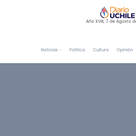
Año XVIII, 7 de
Agosto
d
Noticias
Política
Cultura
Opinión