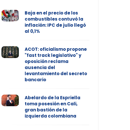
Baja en el precio de los
combustibles contuvó la
inflación: IPC de julio llegó
al 0,1%
ACOT: oficialismo propone
"fast track legislativo" y
oposición reclama
ausencia del
levantamiento del secreto
bancario
Abelardo de la Espriella
toma posesión en Cali,
gran bastión de la
izquierda colombiana