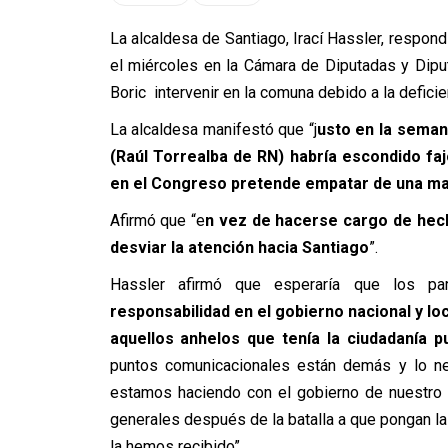
La alcaldesa de Santiago, Irací Hassler, respon
el miércoles en la Cámara de Diputadas y Diput
Boric intervenir en la comuna debido a la defici
La alcaldesa manifestó que “j
usto en la seman
(Raúl Torrealba de RN) habría escondido faj
en el Congreso pretende empatar de una man
Afirmó que “e
n vez de hacerse cargo de hech
desviar la atención hacia Santiago
”.
Hassler afirmó que esperaría que los par
responsabilidad en el gobierno nacional y lo
aquellos anhelos que tenía la ciudadanía 
puntos comunicacionales están demás y lo ne
estamos haciendo con el gobierno de nuestro 
generales después de la batalla a que pongan l
la hemos recibido”.