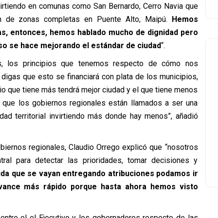
virtiendo en comunas como San Bernardo, Cerro Navia que
ón de zonas completas en Puente Alto, Maipú.
Hemos
as, entonces, hemos hablado mucho de dignidad pero
eso se hace mejorando el estándar de ciudad
“.
es, los principios que tenemos respecto de cómo nos
igas que esto se financiará con plata de los municipios,
io que tiene más tendrá mejor ciudad y el que tiene menos
 que los gobiernos regionales están llamados a ser una
ad territorial invirtiendo más donde hay menos”, añadió
biernos regionales, Claudio Orrego explicó que “nosotros
al para detectar las prioridades, tomar decisiones y
da que se vayan entregando atribuciones podamos ir
vance más rápido porque hasta ahora hemos visto
entre el el Ejecutivo y los gobernadores respecto de las