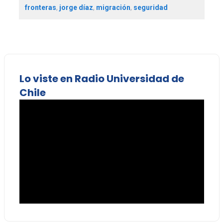
fronteras
,
jorge díaz
,
migración
,
seguridad
Lo viste en Radio Universidad de
Chile