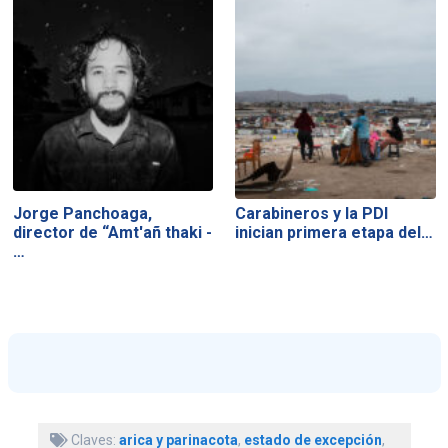
Jorge Panchoaga,
Carabineros y la PDI
director de “Amt'añ thaki -
inician primera etapa del…
…
Claves:
arica y parinacota
,
estado de excepción
,