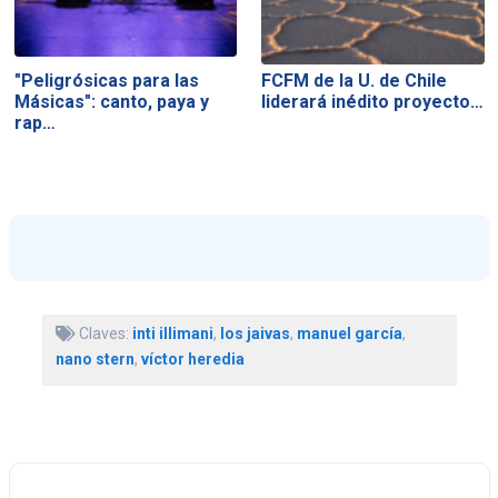
"Peligrósicas para las
FCFM de la U. de Chile
Másicas": canto, paya y
liderará inédito proyecto…
rap…
Claves:
inti illimani
,
los jaivas
,
manuel garcía
,
nano stern
,
víctor heredia