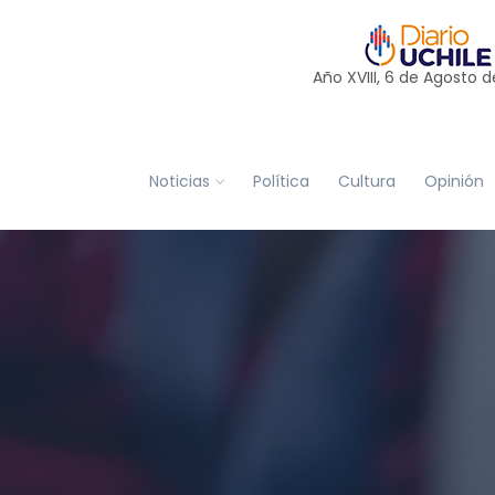
Año XVIII, 6 de
Agosto
d
Noticias
Política
Cultura
Opinión