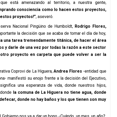
 que está amenazando al territorio, a nuestra gente,
prando consciencia como lo hacen estos proyectos,
e estos proyectos!”
, aseveró.
Reserva Nacional Pingüino de Humboldt,
Rodrigo Flores,
ortante la decisión que se acaba de tomar el día de hoy,
a una tarea tremendamente titánica, de hacer el área
s y darle de una vez por todas la razón a este sector
 otro proyecto en carpeta que puede volver a ser la
erativa Coprovi de La Higuera,
Andrea Flores
-entidad que
- manifestó su enojo frente a la decisión del Ejecutivo,
ignifica una esperanza de vida, donde nuestros hijos,
, donde
la comuna de La Higuera no tiene agua, donde
defecar, donde no hay baños y los que tienen son muy
l Gobierno nos va a dar un bono ¿Cuándo, un mes, un año?