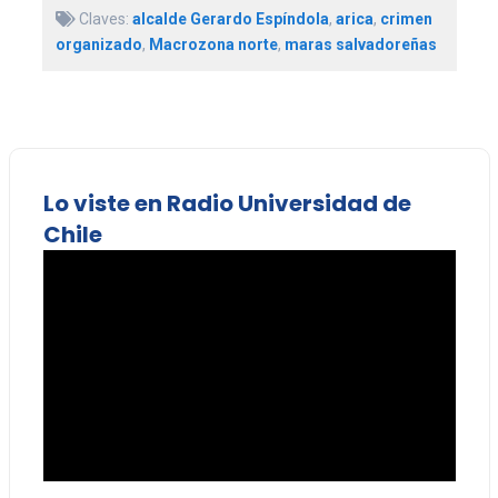
Claves:
alcalde Gerardo Espíndola
,
arica
,
crimen
organizado
,
Macrozona norte
,
maras salvadoreñas
Lo viste en Radio Universidad de
Chile