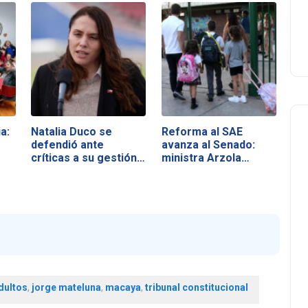
a:
Natalia Duco se
Reforma al SAE
defendió ante
avanza al Senado:
críticas a su gestión…
ministra Arzola…
dultos
,
jorge mateluna
,
macaya
,
tribunal constitucional