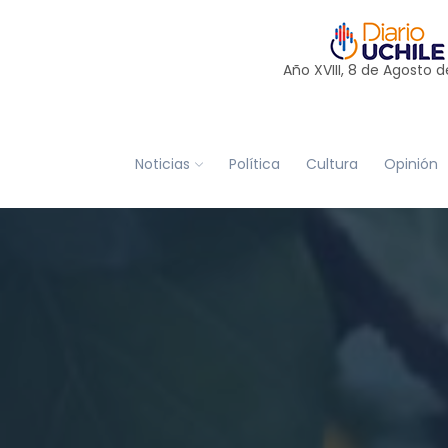
Año XVIII, 8 de
Agosto
d
Noticias
Política
Cultura
Opinión