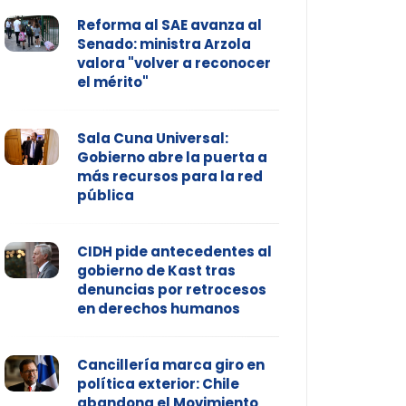
Reforma al SAE avanza al
Senado: ministra Arzola
valora "volver a reconocer
el mérito"
Sala Cuna Universal:
Gobierno abre la puerta a
más recursos para la red
pública
CIDH pide antecedentes al
gobierno de Kast tras
denuncias por retrocesos
en derechos humanos
Cancillería marca giro en
política exterior: Chile
abandona el Movimiento