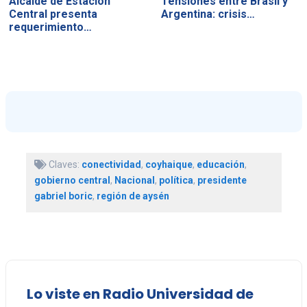
Alcalde de Estación
Tensiones entre Brasil y
Central presenta
Argentina: crisis…
requerimiento…
Claves:
conectividad
,
coyhaique
,
educación
,
gobierno central
,
Nacional
,
política
,
presidente
gabriel boric
,
región de aysén
Lo viste en Radio Universidad de