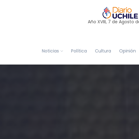
Año XVIII, 7 de
Agosto
d
Noticias
Política
Cultura
Opinión