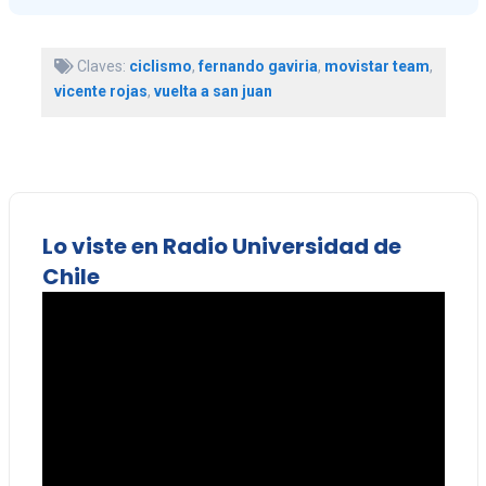
Claves:
ciclismo
,
fernando gaviria
,
movistar team
,
vicente rojas
,
vuelta a san juan
Lo viste en Radio Universidad de
Chile