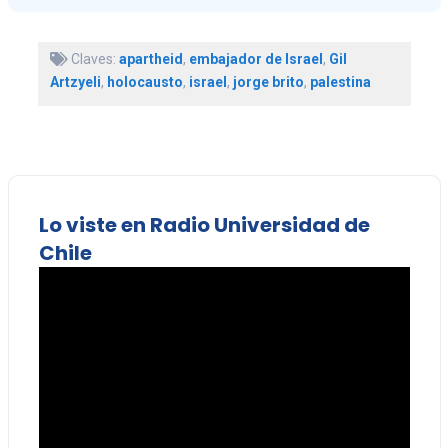
Claves:
apartheid
,
embajador de Israel
,
Gil
Artzyeli
,
holocausto
,
israel
,
jorge brito
,
palestina
Lo viste en Radio Universidad de
Chile