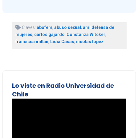
Claves:
abofem
,
abuso sexual
,
aml defensa de
mujeres
,
carlos gajardo
,
Constanza Witcker
,
francisca millán
,
Lidia Casas
,
nicolás lópez
Lo viste en Radio Universidad de
Chile