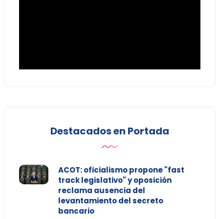
Destacados en Portada
ACOT: oficialismo propone "fast
track legislativo" y oposición
reclama ausencia del
levantamiento del secreto
bancario