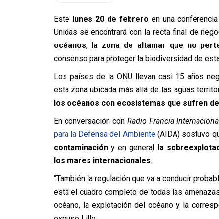
Este
lunes 20 de febrero
en una conferencia 
Unidas se encontrará con la recta final de neg
océanos
,
la zona de altamar que no pert
consenso para proteger la biodiversidad de est
Los países de la ONU llevan casi 15 años negoc
esta zona ubicada más allá de las aguas territo
los océanos con ecosistemas que sufren d
En conversación con
Radio Francia Internaciona
para la Defensa del Ambiente
(AIDA) sostuvo q
contaminación
y en general
la sobreexplota
los mares internacionales
.
“También la regulación que va a conducir probab
está el cuadro completo de todas las amenazas
océano, la explotación del océano y la corres
expuso Lillo.