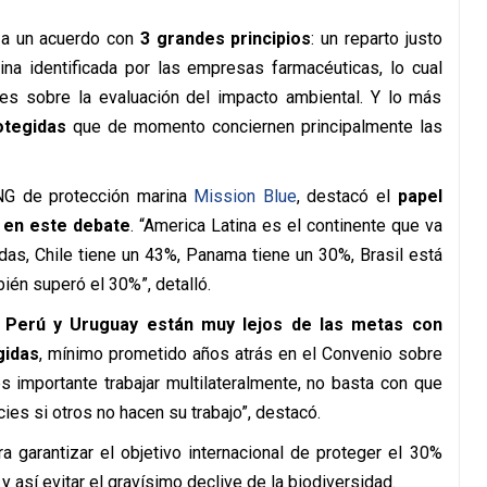
r a un acuerdo con
3 grandes principios
: un reparto justo
ina identificada por las empresas farmacéuticas, lo cual
es sobre la evaluación del impacto ambiental. Y lo más
otegidas
que de momento conciernen principalmente las
ONG de protección marina
Mission Blue
, destacó el
papel
 en este debate
. “America Latina es el continente que va
das, Chile tiene un 43%, Panama tiene un 30%, Brasil está
én superó el 30%”, detalló.
o
Perú y Uruguay están muy lejos de las metas con
gidas
, mínimo prometido años atrás en el Convenio sobre
s importante trabajar multilateralmente, no basta con que
es si otros no hacen su trabajo”, destacó.
ra garantizar el objetivo internacional de proteger el 30%
y así evitar el gravísimo declive de la biodiversidad.