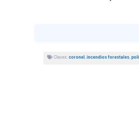
Chuño…
Claves:
coronel
,
incendios forestales
,
pol