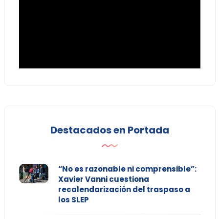
Destacados en Portada
“No es razonable ni comprensible”:
Xavier Vanni cuestiona
recalendarización del traspaso a
los SLEP