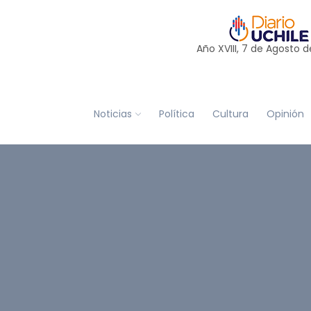
Año XVIII, 7 de
Agosto
d
Noticias
Política
Cultura
Opinión