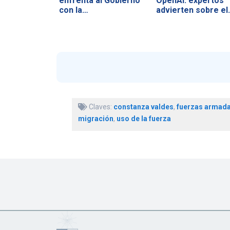
enfrenta al Gobierno
OpenAI: expertos
con la…
advierten sobre el
Claves:
constanza valdes
,
fuerzas armad
migración
,
uso de la fuerza