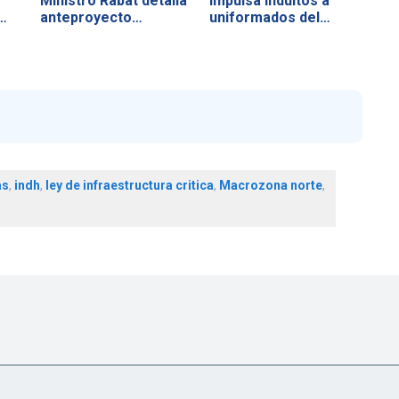
Ministro Rabat detalla
impulsa indultos a
…
anteproyecto…
uniformados del…
as
,
indh
,
ley de infraestructura critica
,
Macrozona norte
,