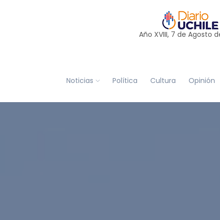
Año XVIII, 7 de
Agosto
d
Noticias
Política
Cultura
Opinión