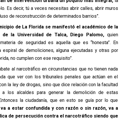
lan de intervención urbana un poquito más integral,
la
. Es decir, tú a veces necesitas abrir calles, abrir muros
luso de reconstrucción de determinados barrios”.
icipio de La Florida se manifestó el
académico de la
s de la Universidad de Talca, Diego Palomo,
quien
 materia de seguridad es aquella que es “honesta”. En
ta espiral de demoliciones, alguna ejecutadas y otras por
orida, no cumplen con ese requisito”.
ate al narcotráfico en circunstancias que no tienen nada
nada que ver con los tribunales penales que actúan en el
on la ley de drogas, sino que dice relación con la facultad
 a los alcaldes para generar la demolición de estas
Entonces la ciudadanía, que en esto se guía por lo que
,
va a estar confundida y con razón o sin razón, va a
lica de persecución contra el narcotráfico siendo que