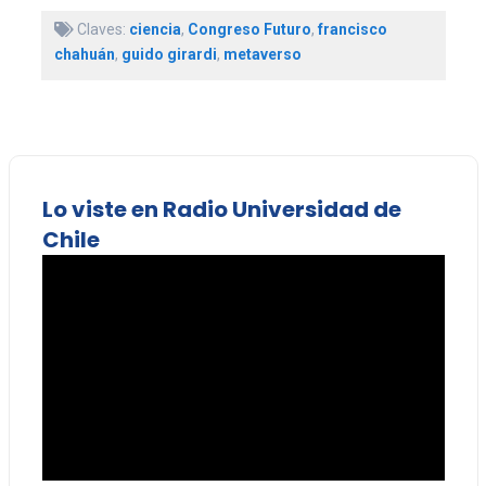
Claves:
ciencia
,
Congreso Futuro
,
francisco
chahuán
,
guido girardi
,
metaverso
Lo viste en Radio Universidad de
Chile