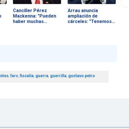
Canciller Pérez
Arrau anuncia
o
Mackenna: "Pueden
ampliación de
haber muchas…
cárceles: "Tenemos
cerca…
entes
,
farc
,
fiscalía
,
guerra
,
guerrilla
,
gustavo petro