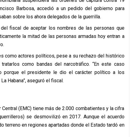
colombiana suspendiera las órdenes de captura contra 19
rancisco Barbosa, accedió a un pedido del gobierno para
aban sobre los ahora delegados de la guerrilla.
ud del fiscal de aceptar los nombres de las personas que
ticamente la mitad de las personas armadas hoy entran a
o.
es como actores políticos, pese a su rechazo del histórico
 tratarlos como bandas del narcotráfico. “En este caso
o porque el presidente le dio el carácter político a los
La Habana”, aseguró el fiscal.
 Central (EMC) tiene más de 2.000 combatientes y la cifra
guerrilleros) se desmovilizó en 2017. Aunque el acuerdo
do terreno en regiones apartadas donde el Estado tardó en